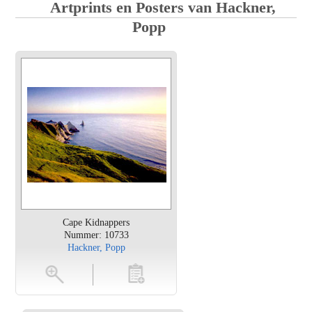
Artprints en Posters van Hackner,
Popp
Cape Kidnappers
Nummer: 10733
Hackner, Popp
en
toevoegen