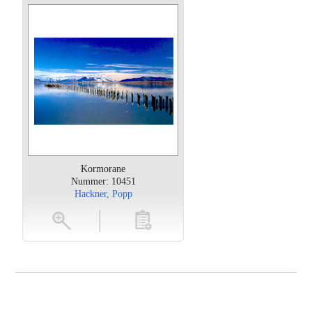
Kormorane
Nummer: 10451
Hackner, Popp
oten
toevoegen