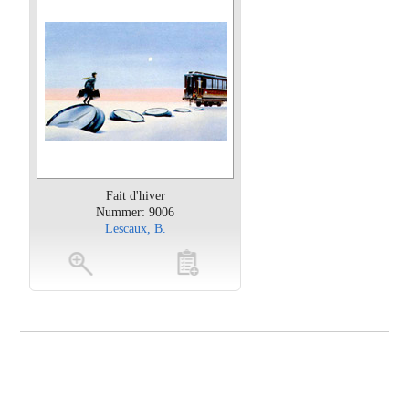
Fait d'hiver
Nummer: 9006
Lescaux, B.
oten
toevoegen