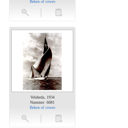
Beken of cowes
oten
toevoegen
Velsheda, 1934
Nummer: 6081
Beken of cowes
oten
toevoegen