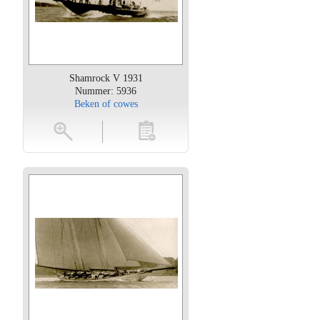
Shamrock V 1931
Nummer: 5936
Beken of cowes
oten
toevoegen