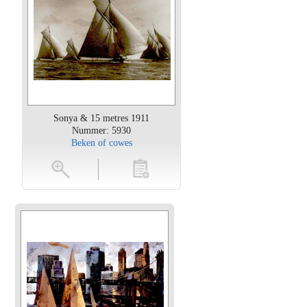
Sonya & 15 metres 1911
Nummer: 5930
Beken of cowes
oten
toevoegen