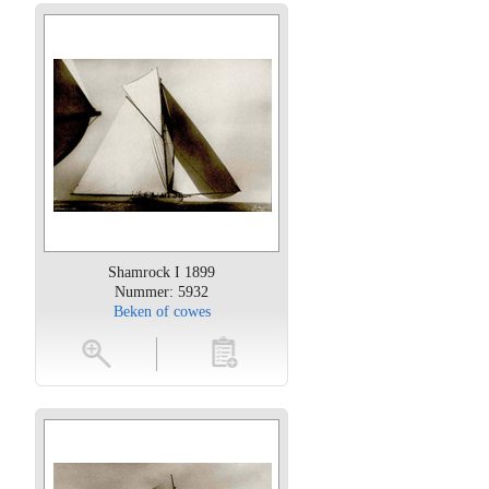
Shamrock I 1899
Nummer: 5932
Beken of cowes
oten
toevoegen