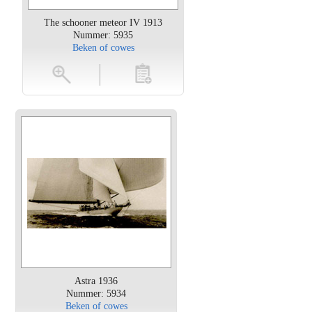
The schooner meteor IV 1913
Nummer: 5935
Beken of cowes
oten
toevoegen
Astra 1936
Nummer: 5934
Beken of cowes