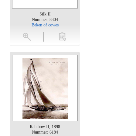
Silk II
Nummer: 8304
Beken of cowes
oten
toevoegen
Rainbow II, 1898
Nummer: 6184