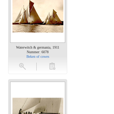
Waterwitch & germania, 1911
Nummer: 6078
Beken of cowes
oten
toevoegen