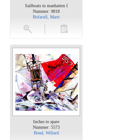
Sailboats in manhatten I
Nummer: 9818
Bofarull, Marti
oten
toevoegen
Inches to spare
Nummer: 5573
Bond, Willard