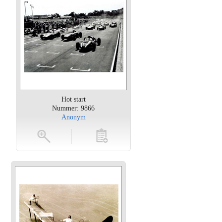
Hot start
Nummer: 9866
Anonym
oten
toevoegen