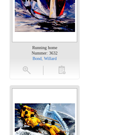
Running home
Nummer: 3632
Bond, Willard
oten
toevoegen