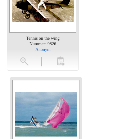
Tennis on the wing
Nummer: 9826
Anonym
en
toevoegen