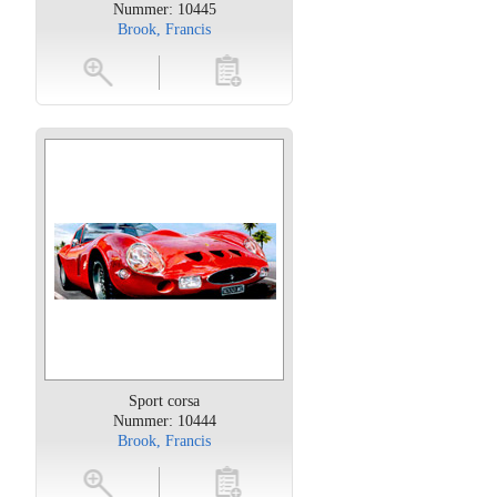
Nummer: 10445
Brook, Francis
oten
toevoegen
Sport corsa
Nummer: 10444
Brook, Francis
oten
toevoegen