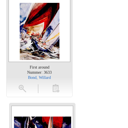
First around
Nummer: 3633
Bond, Willard
en
toevoegen