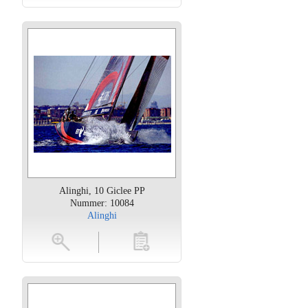
Alinghi, 10 Giclee PP
Nummer: 10084
Alinghi
oten
toevoegen