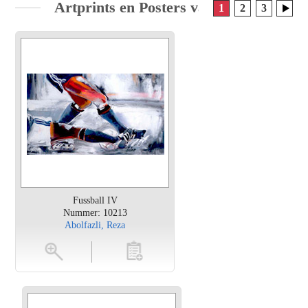
Artprints en Posters van Sport
1
2
3
Fussball IV
Nummer: 10213
Abolfazli, Reza
en
toevoegen