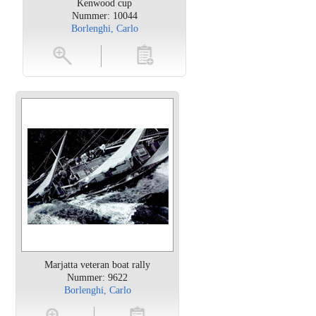
Kenwood cup
Nummer: 10044
Borlenghi, Carlo
oten
toevoegen
Marjatta veteran boat rally
Nummer: 9622
Borlenghi, Carlo
en
toevoegen