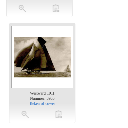
en
toevoegen
Westward 1911
Nummer: 5933
Beken of cowes
oten
toevoegen