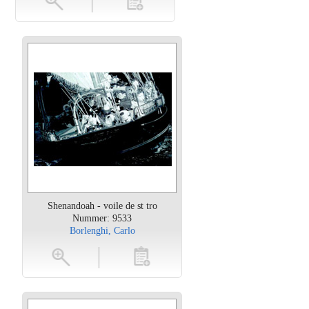
Shenandoah - voile de st tro
Nummer: 9533
Borlenghi, Carlo
oten
toevoegen