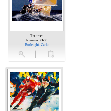
Tnt-traco
Nummer: 8683
Borlenghi, Carlo
oten
toevoegen