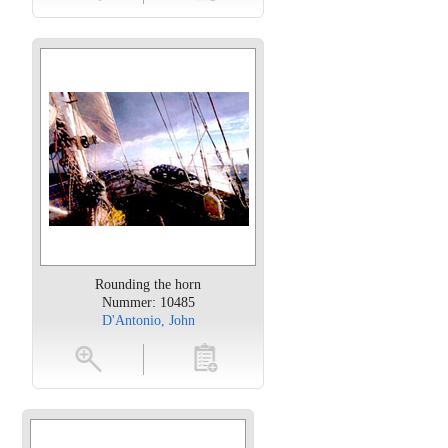
Rounding the horn
Nummer: 10485
D'Antonio, John
oten
toevoegen