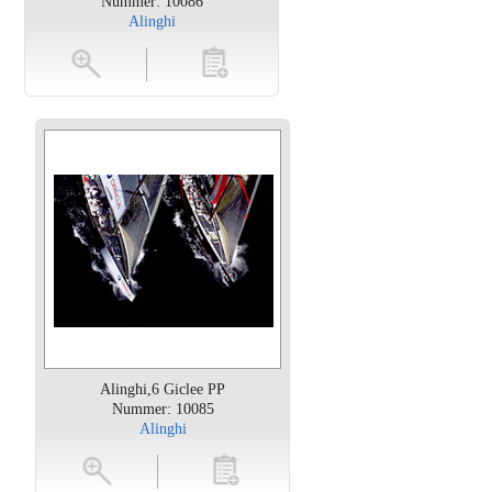
Nummer: 10086
Alinghi
en
toevoegen
Alinghi,6 Giclee PP
Nummer: 10085
Alinghi
oten
toevoegen