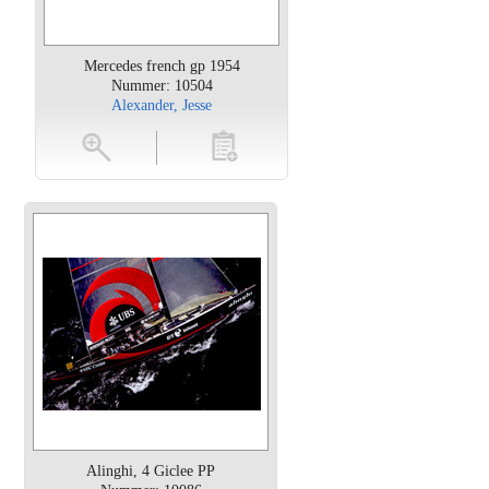
Mercedes french gp 1954
Nummer: 10504
Alexander, Jesse
oten
toevoegen
Alinghi, 4 Giclee PP