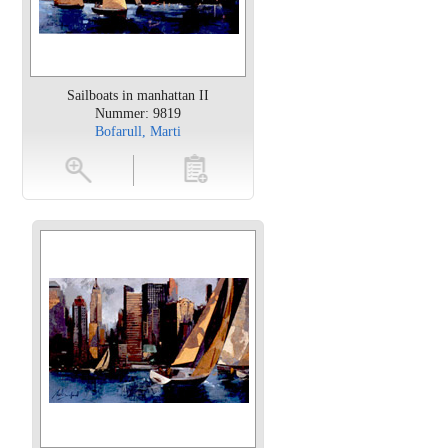
Sailboats in manhattan II
Nummer: 9819
Bofarull, Marti
en
toevoegen