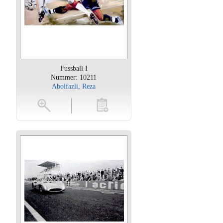
Fussball I
Nummer: 10211
Abolfazli, Reza
oten
toevoegen