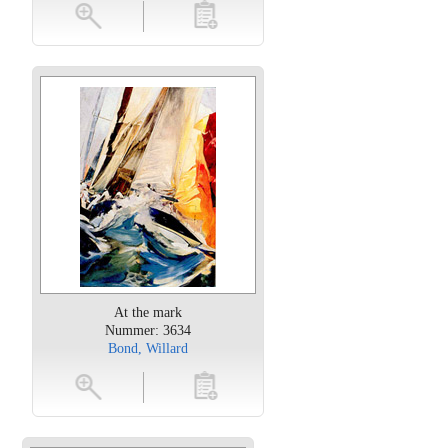
oten
toevoegen
At the mark
Nummer: 3634
Bond, Willard
oten
toevoegen