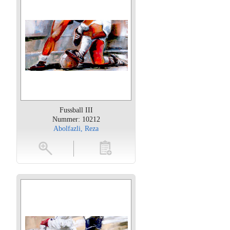
Fussball III
Nummer: 10212
Abolfazli, Reza
oten
toevoegen