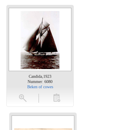
Candida,1923
Nummer: 6080
Beken of cowes
en
toevoegen