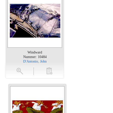
Windward
Nummer: 10484
D'Antonio, John
en
toevoegen