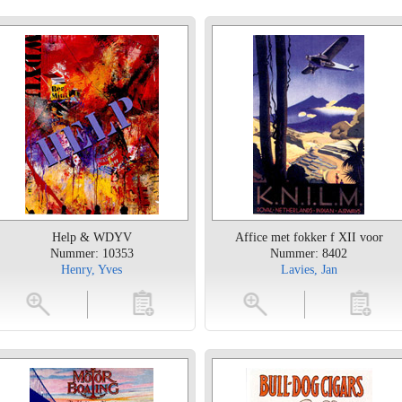
Help & WDYV
Affice met fokker f XII voor
Nummer: 10353
Nummer: 8402
Henry, Yves
Lavies, Jan
toevoegen
vergroten
toevoegen
vergrot