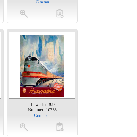
Cinema
en
toevoegen
Hiawatha 1937
Nummer: 10338
Gunmach
en
toevoegen