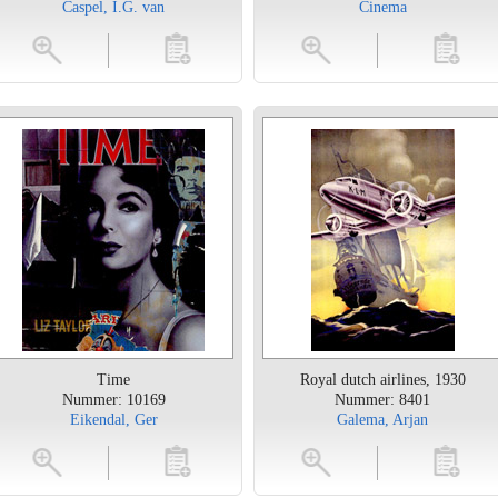
Caspel, I.G. van
Cinema
toevoegen
vergroten
toevoegen
vergrot
Time
Royal dutch airlines, 1930
Nummer: 10169
Nummer: 8401
Eikendal, Ger
Galema, Arjan
toevoegen
vergroten
toevoegen
vergrot