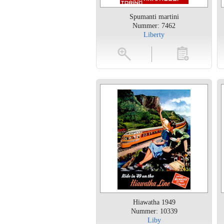
Spumanti martini
Nummer: 7462
Liberty
vergroten
toevoegen
vergroten
Hiawatha 1949
Nummer: 10339
Liby