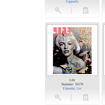
Cappiello
vergroten
toevoegen
vergroten
Life
Nummer: 10170
Eikendal, Ger
vergroten
toevoegen
vergroten