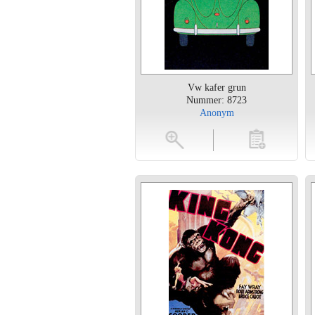
Vw kafer grun
Nummer: 8723
Anonym
vergroten
toevoegen
vergroten