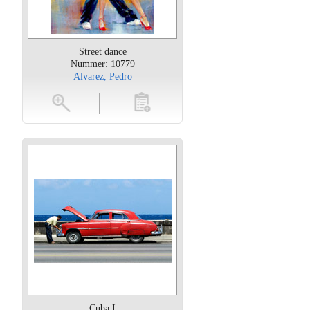
Street dance
Nummer: 10779
Alvarez, Pedro
oten
toevoegen
Cuba I