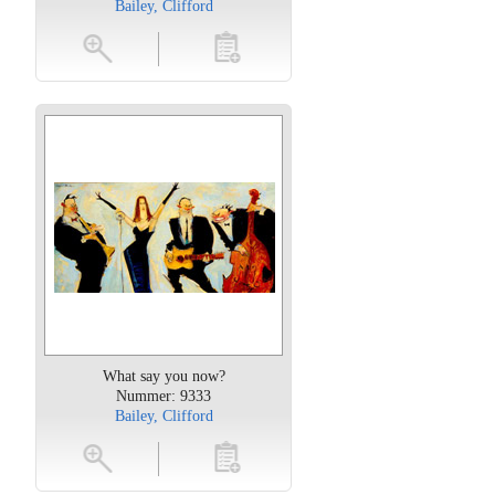
Bailey, Clifford
oten
toevoegen
What say you now?
Nummer: 9333
Bailey, Clifford
oten
toevoegen