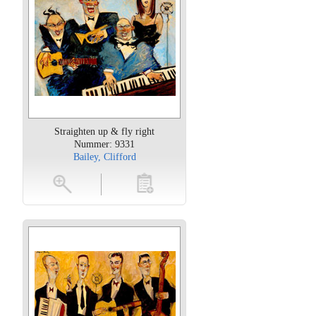
Straighten up & fly right
Nummer: 9331
Bailey, Clifford
oten
toevoegen