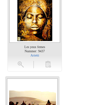
Les yeux femes
Nummer: 9437
Arietti
oten
toevoegen