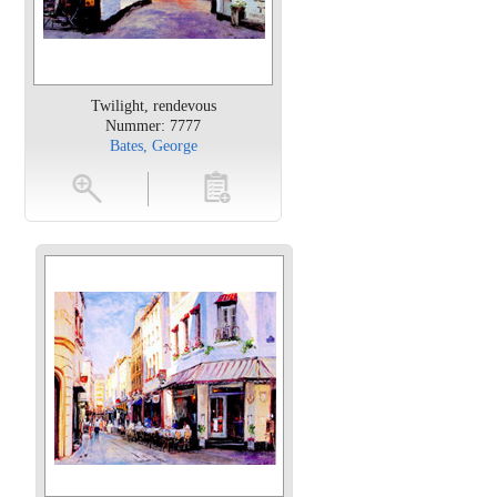
Twilight, rendevous
Nummer: 7777
Bates, George
en
toevoegen