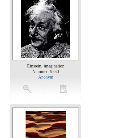
Einstein, imagination
Nummer: 9280
Anonym
oten
toevoegen