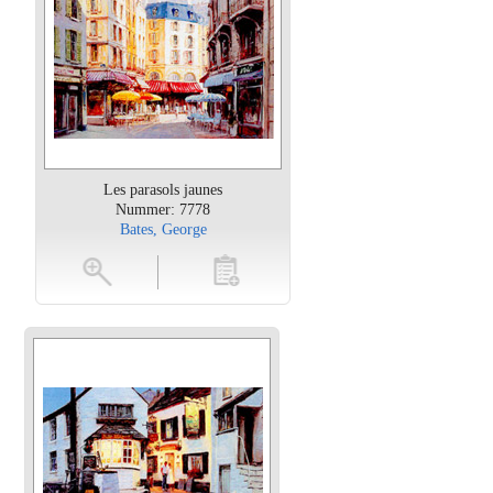
Les parasols jaunes
Nummer: 7778
Bates, George
oten
toevoegen