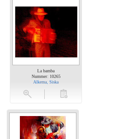
La bamba
Nummer: 10265
Alkema, Siska
oten
toevoegen