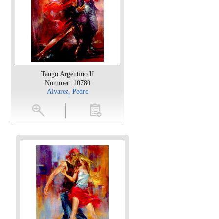
Tango Argentino II
Nummer: 10780
Alvarez, Pedro
en
toevoegen