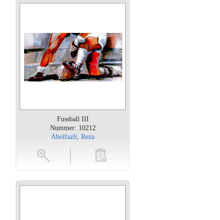
Fussball III
Nummer: 10212
Abolfazli, Reza
oten
toevoegen