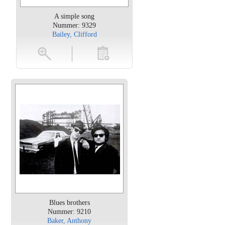
A simple song
Nummer: 9329
Bailey, Clifford
oten
toevoegen
Blues brothers
Nummer: 9210
Baker, Anthony