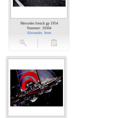
Mercedes french gp 1954
Nummer: 10504
Alexander, Jesse
oten
toevoegen