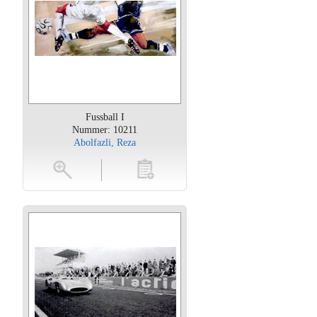
Fussball I
Nummer: 10211
Abolfazli, Reza
oten
toevoegen