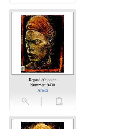
Regard ethiopien
Nummer: 9438
Arietti
oten
toevoegen