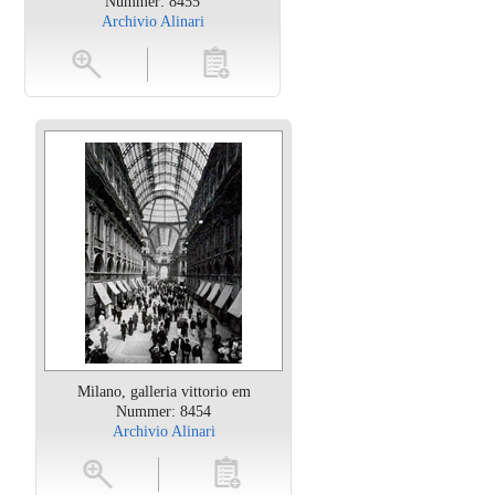
Nummer: 8455
Archivio Alinari
en
toevoegen
Milano, galleria vittorio em
Nummer: 8454
Archivio Alinari
oten
toevoegen