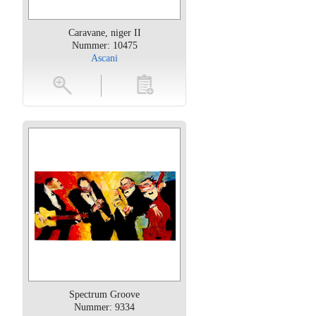
Caravane, niger II
Nummer: 10475
Ascani
oten
toevoegen
Spectrum Groove
Nummer: 9334