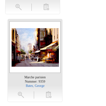
en
toevoegen
Marche parisien
Nummer: 9359
Bates, George
oten
toevoegen