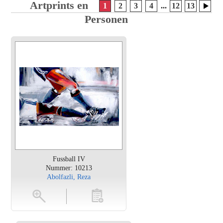
Artprints en Posters van Groepen en
1
2
3
4
...
12
13
Personen
Fussball IV
Nummer: 10213
Abolfazli, Reza
en
toevoegen