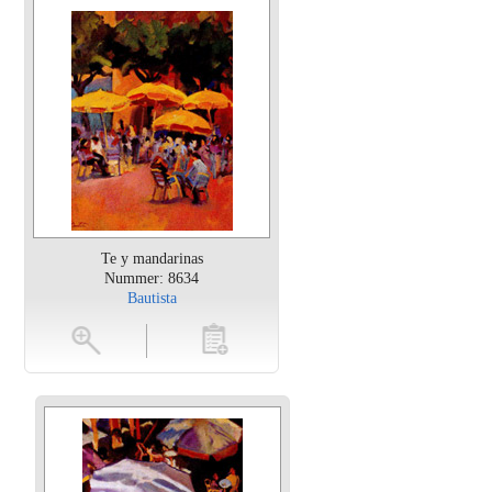
Te y mandarinas
Nummer: 8634
Bautista
en
toevoegen