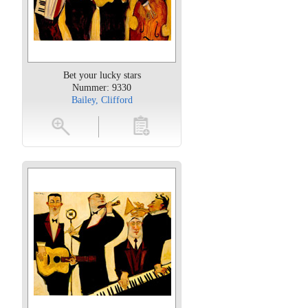
Bet your lucky stars
Nummer: 9330
Bailey, Clifford
oten
toevoegen