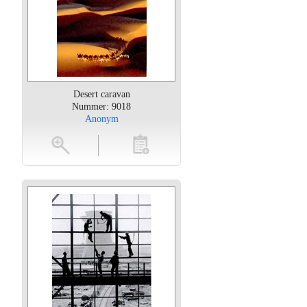
Desert caravan
Nummer: 9018
Anonym
oten
toevoegen