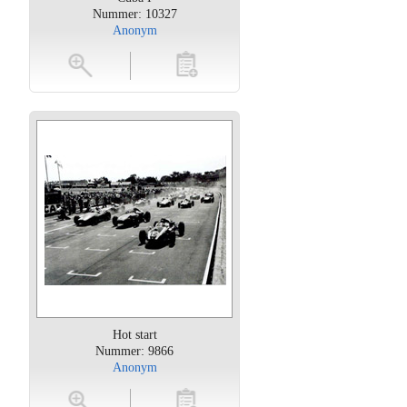
Nummer: 10327
Anonym
oten
toevoegen
Hot start
Nummer: 9866
Anonym
oten
toevoegen