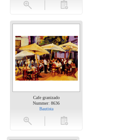
oten
toevoegen
Cafe granizado
Nummer: 8636
Bautista
oten
toevoegen