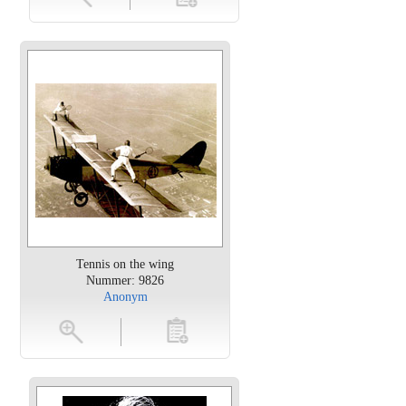
Tennis on the wing
Nummer: 9826
Anonym
en
toevoegen