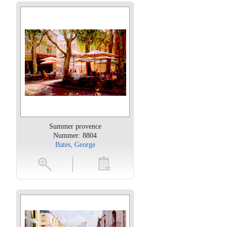
Summer provence
Nummer: 8804
Bates, George
oten
toevoegen