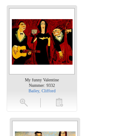
My funny Valentine
Nummer: 9332
Bailey, Clifford
en
toevoegen