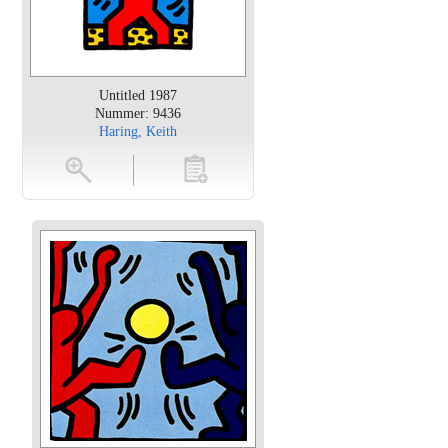
Untitled 1987
Nummer: 9436
Haring, Keith
en
toevoegen