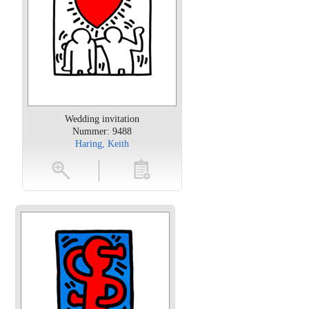
Wedding invitation
Nummer: 9488
Haring, Keith
oten
toevoegen