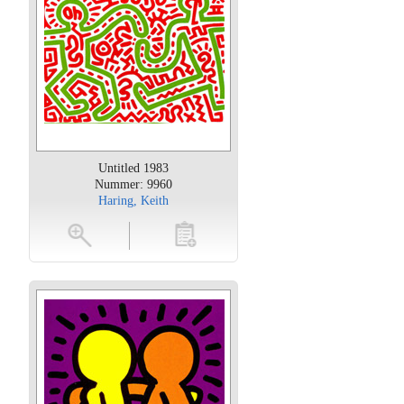
Untitled 1983
Nummer: 9960
Haring, Keith
oten
toevoegen