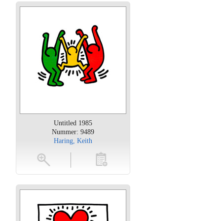
Untitled 1985
Nummer: 9489
Haring, Keith
oten
toevoegen