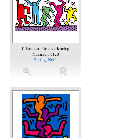
0ffset tons directs (dancing
Nummer: 8128
Haring, Keith
oten
toevoegen