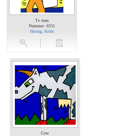
Tv man
Nummer: 6551
Haring, Keith
en
toevoegen
Cow