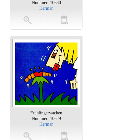
Nummer: 10630
Herman
oten
toevoegen
Fruhlingerwachen
Nummer: 10629
Herman
oten
toevoegen