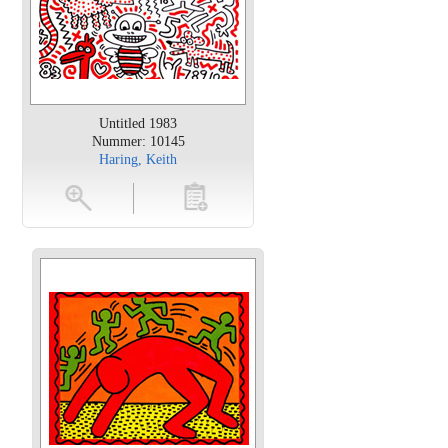
Untitled 1983
Nummer: 10145
Haring, Keith
en
toevoegen