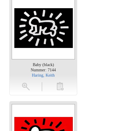
Baby (black)
Nummer: 7144
Haring, Keith
oten
toevoegen