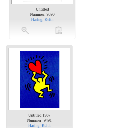
Untitled
Nummer: 9590
Haring, Keith
oten
toevoegen
Untitled 1987
Nummer: 9491
Haring, Keith