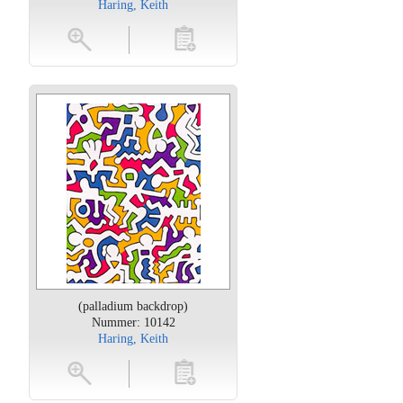
Haring, Keith
oten
toevoegen
(palladium backdrop)
Nummer: 10142
Haring, Keith
oten
toevoegen