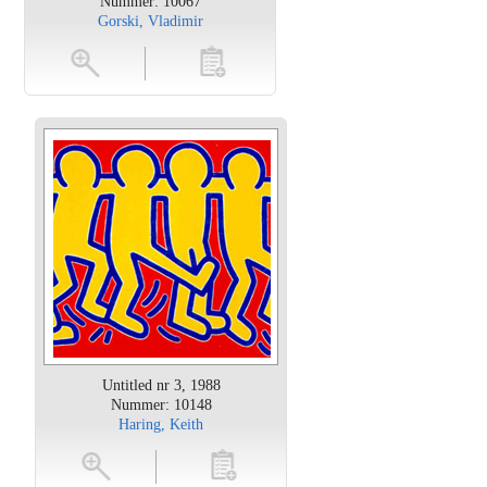
Nummer: 10067
Gorski, Vladimir
en
toevoegen
Untitled nr 3, 1988
Nummer: 10148
Haring, Keith
oten
toevoegen