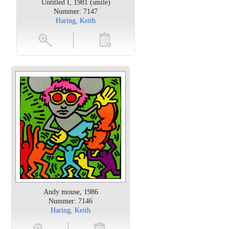
Untitled I, 1981 (smile)
Nummer: 7147
Haring, Keith
oten
toevoegen
Andy mouse, 1986
Nummer: 7146
Haring, Keith
en
toevoegen