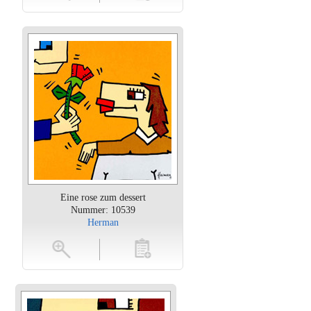
Eine rose zum dessert
Nummer: 10539
Herman
oten
toevoegen