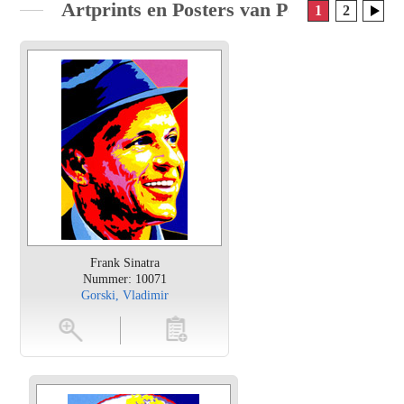
Artprints en Posters van Pop Art
1
2
Frank Sinatra
Nummer: 10071
Gorski, Vladimir
en
toevoegen