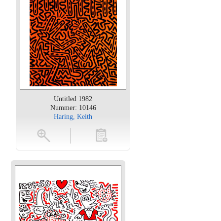
Untitled 1982
Nummer: 10146
Haring, Keith
oten
toevoegen