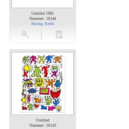
Untitled 1982
Nummer: 10144
Haring, Keith
oten
toevoegen
Untitled
Nummer: 10143