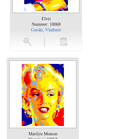
Elvis
Nummer: 10068
Gorski, Vladimir
oten
toevoegen
Marilyn Monroe