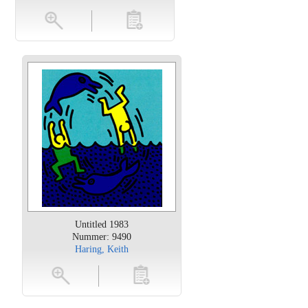
en
toevoegen
Untitled 1983
Nummer: 9490
Haring, Keith
oten
toevoegen