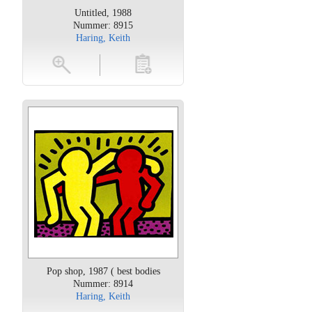
Untitled, 1988
Nummer: 8915
Haring, Keith
oten
toevoegen
Pop shop, 1987 ( best bodies
Nummer: 8914
Haring, Keith