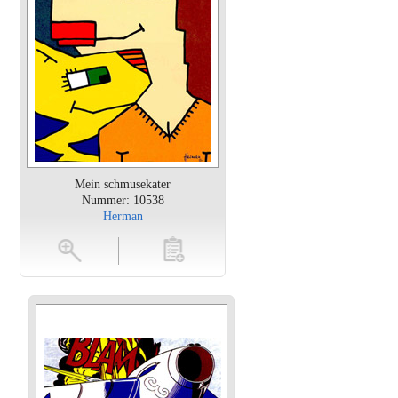
Mein schmusekater
Nummer: 10538
Herman
en
toevoegen