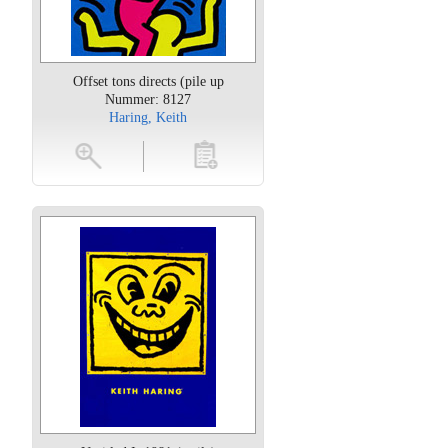
Offset tons directs (pile up
Nummer: 8127
Haring, Keith
oten
toevoegen