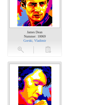
James Dean
Nummer: 10069
Gorski, Vladimir
oten
toevoegen