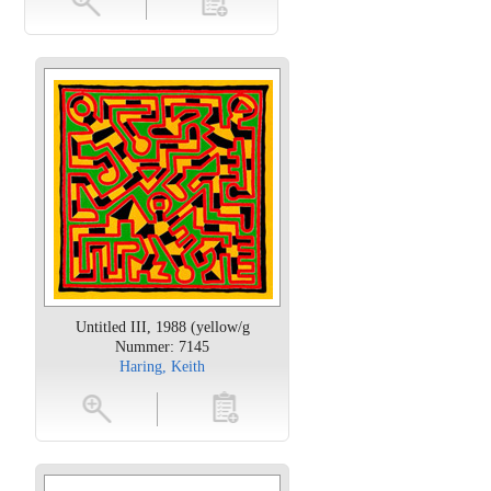
Untitled III, 1988 (yellow/g
Nummer: 7145
Haring, Keith
oten
toevoegen