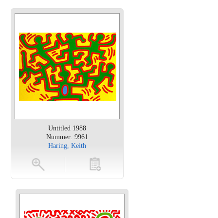
Untitled 1988
Nummer: 9961
Haring, Keith
en
toevoegen