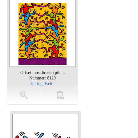
Offset tons directs (pile u
Nummer: 8129
Haring, Keith
en
toevoegen