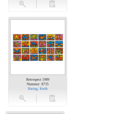
oten
toevoegen
Retrospect 1989
Nummer: 8735
Haring, Keith
oten
toevoegen