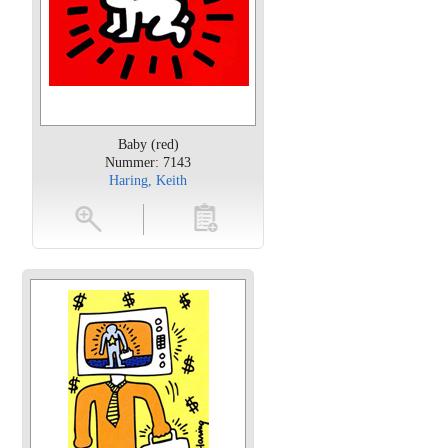
Baby (red)
Nummer: 7143
Haring, Keith
oten
toevoegen