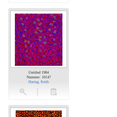
Untitled 1984
Nummer: 10147
Haring, Keith
oten
toevoegen