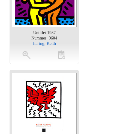
Untitlet 1987
Nummer: 9604
Haring, Keith
oten
toevoegen