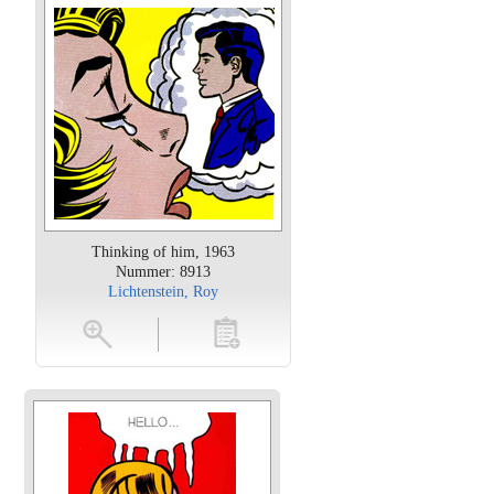
Thinking of him, 1963
Nummer: 8913
Lichtenstein, Roy
oten
toevoegen