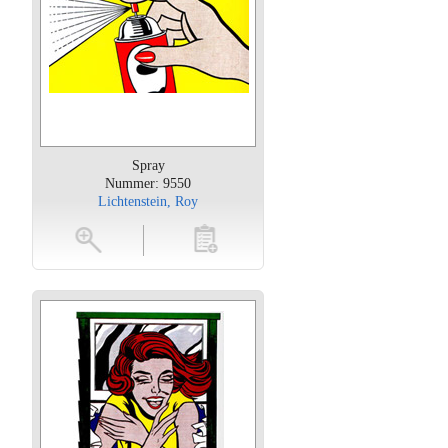
Spray
Nummer: 9550
Lichtenstein, Roy
oten
toevoegen