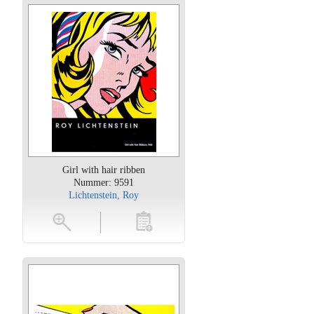
Girl with hair ribben
Nummer: 9591
Lichtenstein, Roy
oten
toevoegen