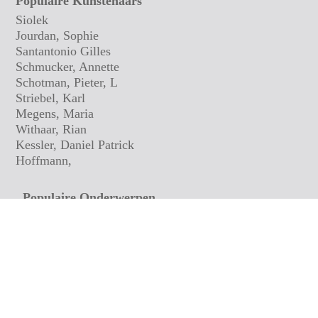
Populaire Kunstenaars
Siolek
Jourdan, Sophie
Santantonio Gilles
Schmucker, Annette
Schotman, Pieter, L
Striebel, Karl
Megens, Maria
Withaar, Rian
Kessler, Daniel Patrick
Hoffmann,
Populaire Onderwerpen
Culinair
Impressionisten
Expressionisten
Andere Culturen
Sport
Dieren
Bloemen