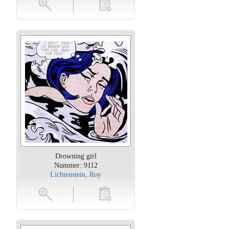
oten
toevoegen
Drowning girl
Nummer: 9112
Lichtenstein, Roy
oten
toevoegen