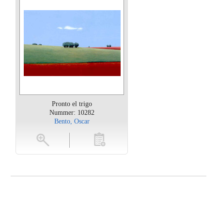
Pronto el trigo
Nummer: 10282
Bento, Oscar
oten
toevoegen