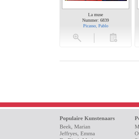
La muse
Nummer: 6839
Picasso, Pablo
vergroten
toevoegen
vergroten
Populaire Kunstenaars
P
Beek, Marian
M
Jeffryes, Emma
O