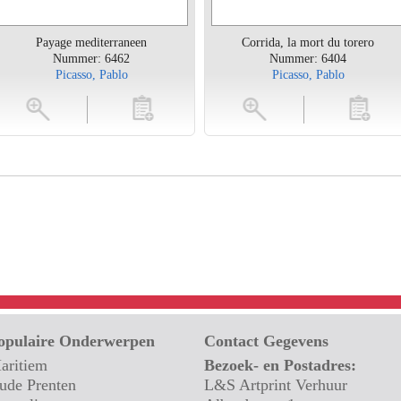
Payage mediterraneen
Corrida, la mort du torero
Nummer: 6462
Nummer: 6404
Picasso, Pablo
Picasso, Pablo
toevoegen
vergroten
toevoegen
vergrot
opulaire Onderwerpen
Contact Gegevens
aritiem
Bezoek- en Postadres:
ude Prenten
L&S Artprint Verhuur