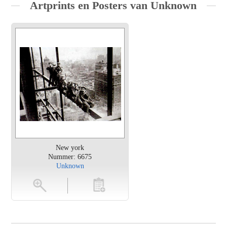
Artprints en Posters van Unknown
New york
Nummer: 6675
Unknown
en
toevoegen