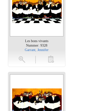
Les bons vivants
Nummer: 9328
Garrant, Jennifer
oten
toevoegen