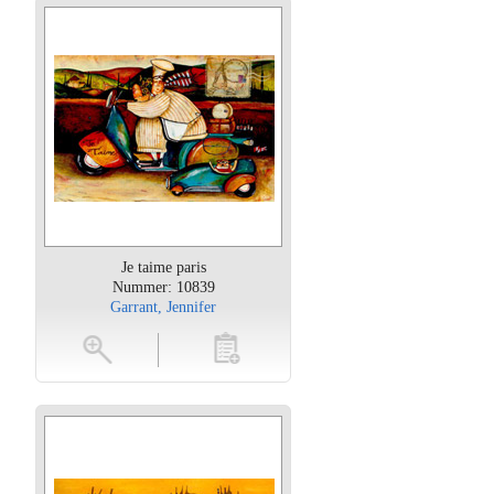
Je taime paris
Nummer: 10839
Garrant, Jennifer
oten
toevoegen