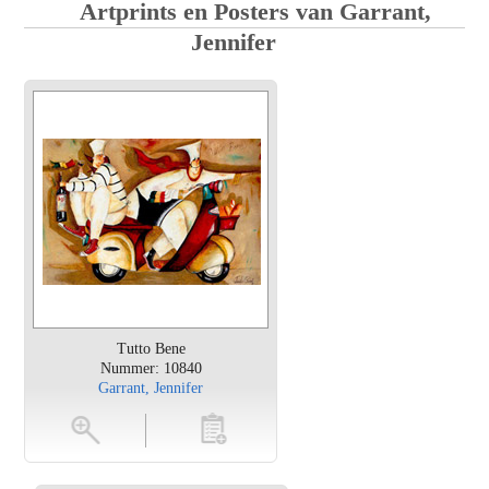
Artprints en Posters van Garrant,
Jennifer
Tutto Bene
Nummer: 10840
Garrant, Jennifer
en
toevoegen