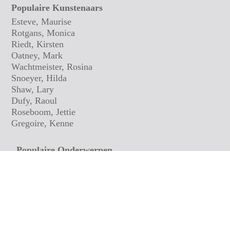
Populaire Kunstenaars
Esteve, Maurise
Rotgans, Monica
Riedt, Kirsten
Oatney, Mark
Wachtmeister, Rosina
Snoeyer, Hilda
Shaw, Lary
Dufy, Raoul
Roseboom, Jettie
Gregoire, Kenne
Populaire Onderwerpen
Stillevens
Realisten
Culinair
Stadsgezichten
Film
Pop Art