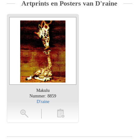
Artprints en Posters van D'raine
Makulu
Nummer: 8859
D'raine
en
toevoegen