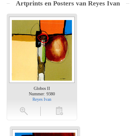
Artprints en Posters van Reyes Ivan
Globos II
Nummer: 9380
Reyes Ivan
en
toevoegen