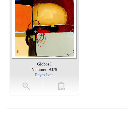
Globos I
Nummer: 9379
Reyes Ivan
oten
toevoegen