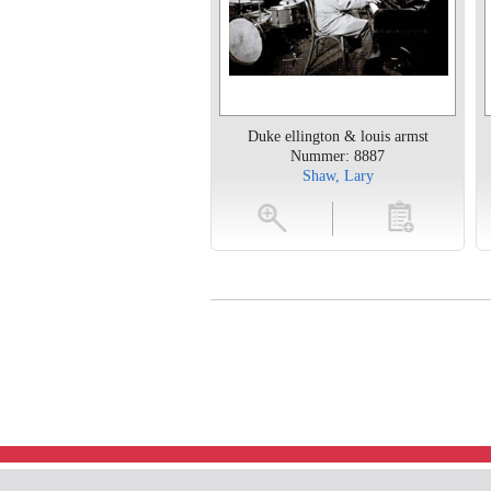
Duke ellington & louis armst
Nummer: 8887
Shaw, Lary
vergroten
toevoegen
vergroten