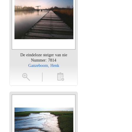
De eindeloze steiger van nie
Nummer: 7814
Ganzeboom, Henk
oten
toevoegen