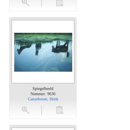
oten
toevoegen
Spiegelbeeld
Nummer: 9636
Ganzeboom, Henk
oten
toevoegen