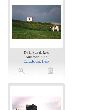
De koe en de keet
Nummer: 7827
Ganzeboom, Henk
oten
toevoegen