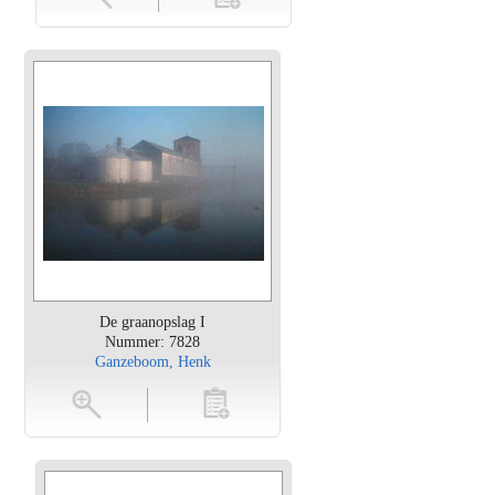
De graanopslag I
Nummer: 7828
Ganzeboom, Henk
en
toevoegen