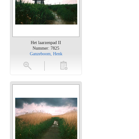
Het laarzenpad II
Nummer: 7825
Ganzeboom, Henk
oten
toevoegen