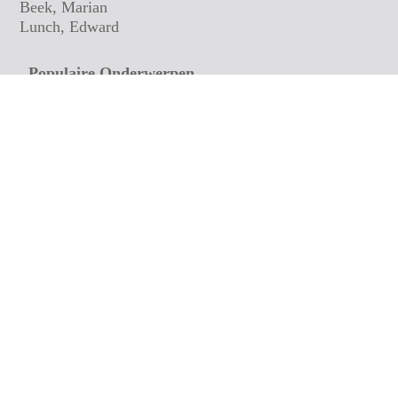
Beek, Marian
Lunch, Edward
Populaire Onderwerpen
Zeegezichten
Jugendstil
Bloemen
Affiche
Vervoermiddelen
Oude Prenten
Naïef
Sport
Culinair
Surrealisten
Contact Gegevens
Bezoek- en Postadres:
L&S Artprint Verhuur
Alberdaweg 1