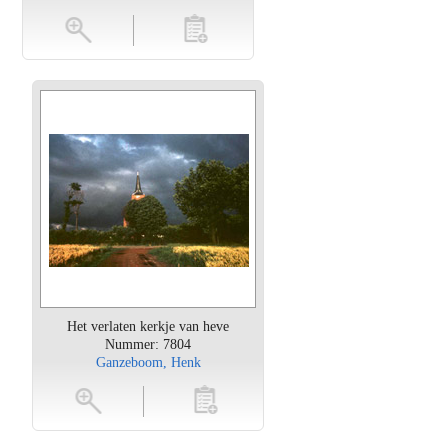
en
toevoegen
Het verlaten kerkje van heve
Nummer: 7804
Ganzeboom, Henk
oten
toevoegen