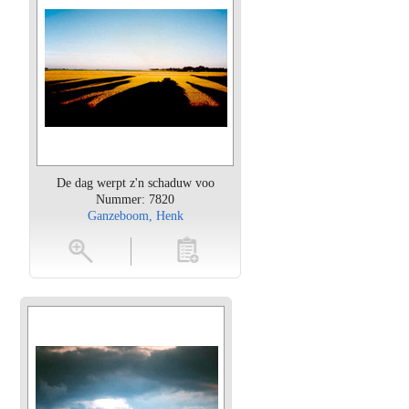
De dag werpt z'n schaduw voo
Nummer: 7820
Ganzeboom, Henk
oten
toevoegen