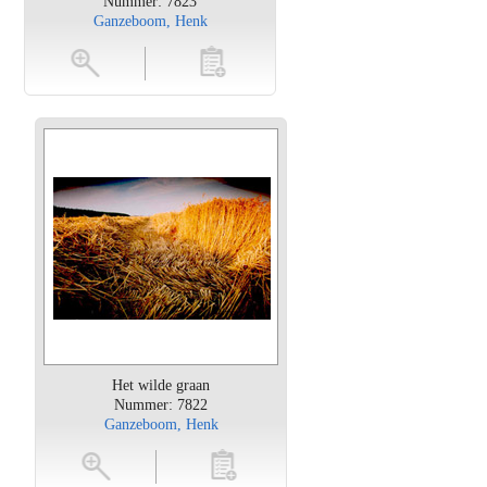
Nummer: 7823
Ganzeboom, Henk
en
toevoegen
Het wilde graan
Nummer: 7822
Ganzeboom, Henk
oten
toevoegen