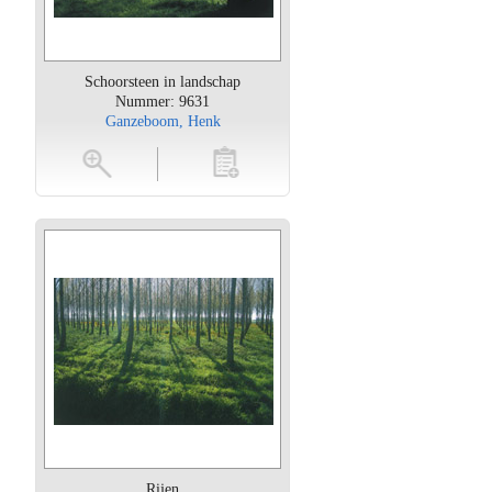
Schoorsteen in landschap
Nummer: 9631
Ganzeboom, Henk
oten
toevoegen
Rijen