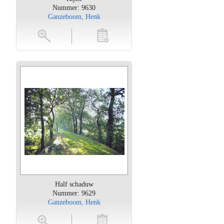
Nummer: 9630
Ganzeboom, Henk
oten
toevoegen
Half schaduw
Nummer: 9629
Ganzeboom, Henk
oten
toevoegen