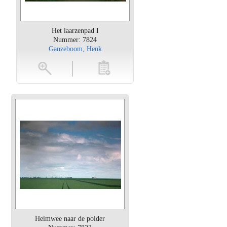
Het laarzenpad I
Nummer: 7824
Ganzeboom, Henk
oten
toevoegen
Heimwee naar de polder