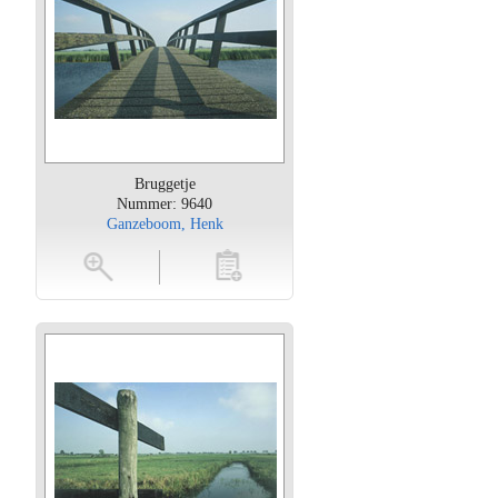
Bruggetje
Nummer: 9640
Ganzeboom, Henk
oten
toevoegen