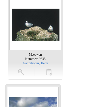
Meeuwen
Nummer: 9635
Ganzeboom, Henk
oten
toevoegen