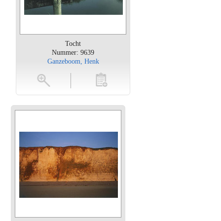
Tocht
Nummer: 9639
Ganzeboom, Henk
oten
toevoegen