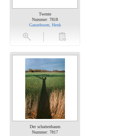
Twente
Nummer: 7818
Ganzeboom, Henk
oten
toevoegen
Der schattenbaum
Nummer: 7817