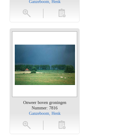
Ganzeboom, Henk
oten
toevoegen
Onweer boven groningen
Nummer: 7816
Ganzeboom, Henk
oten
toevoegen