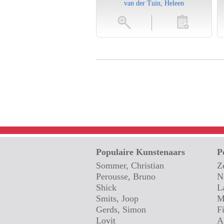
van der Tuin, Heleen
vergroten
toevoegen
vergroten
Populaire Kunstenaars
P
Sommer, Christian
Z
Perousse, Bruno
N
Shick
L
Smits, Joop
M
Gerds, Simon
F
Lovit
A