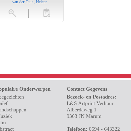
van der Tuin, Heleen
toevoegen
opulaire Onderwerpen
Contact Gegevens
eegezichten
Bezoek- en Postadres:
aïef
L&S Artprint Verhuur
andschappen
Alberdaweg 1
uziek
9363 JN Marum
ilm
bstract
Telefoon:
0594 - 643322