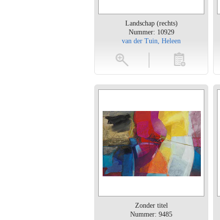
Landschap (rechts)
Nummer: 10929
van der Tuin, Heleen
vergroten
toevoegen
vergroten
Zonder titel
Nummer: 9485