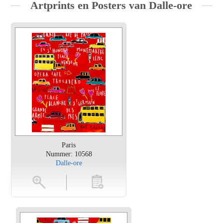
Artprints en Posters van Dalle-ore
Paris
Nummer: 10568
Dalle-ore
en
toevoegen