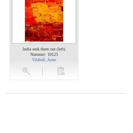
India seek them out (left)
Nummer: 10123
Vilsboll, Anne
oten
toevoegen