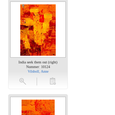
India seek them out (right)
Nummer: 10124
Vilsboll, Anne
oten
toevoegen