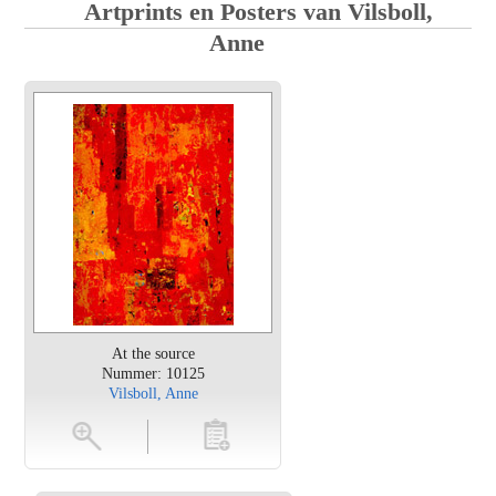
Artprints en Posters van Vilsboll,
Anne
At the source
Nummer: 10125
Vilsboll, Anne
en
toevoegen