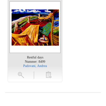
Restful days
Nummer: 8499
Padovani, Andrea
oten
toevoegen